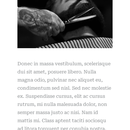
Donec in massa vestibulum, scelerisque
dui sit amet, posuere libero. Nulla
magna odio, pulvinar nec aliquet eu,
condimentum sed nisl. Sed nec molestie
ex. Suspendisse cursus, elit ac cursus
rutrum, mi nulla malesuada dolor, non
semper massa justo ac nisi. Nam id
mattis mi. Class aptent taciti sociosqu
ad litora torquent per conubia nostra,