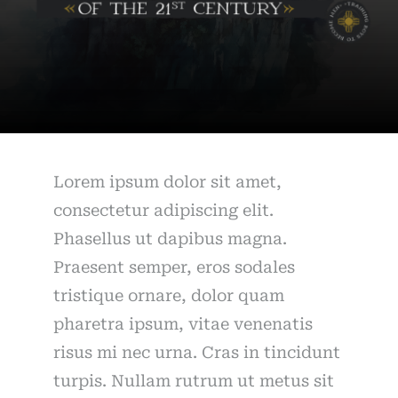
Lorem ipsum dolor sit amet,
consectetur adipiscing elit.
Phasellus ut dapibus magna.
Praesent semper, eros sodales
tristique ornare, dolor quam
pharetra ipsum, vitae venenatis
risus mi nec urna. Cras in tincidunt
turpis. Nullam rutrum ut metus sit